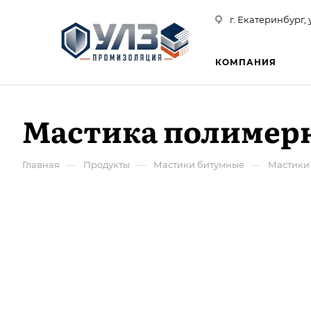
г. Екатеринбург, 
КОМПАНИЯ
Мастика полимерн
—
—
—
Главная
Продукты
Мастики битумные
Мастики