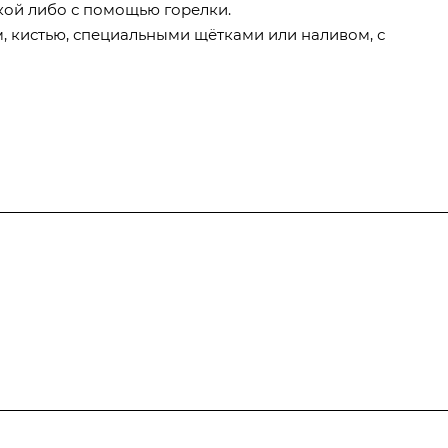
кой либо с помощью горелки.
 кистью, специальными щётками или наливом, с
ка и оплата
Полезная информация
Контак