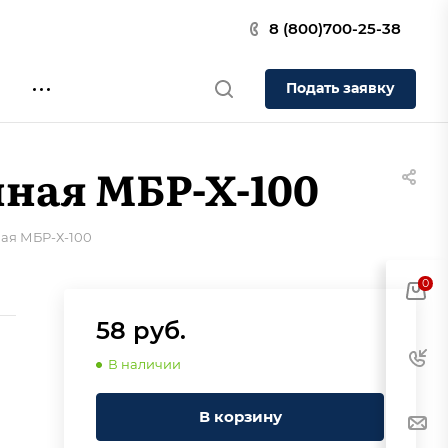
8 (800)700-25-38
Подать заявку
ная МБР-Х-100
ая МБР-Х-100
0
58
руб.
В наличии
В корзину